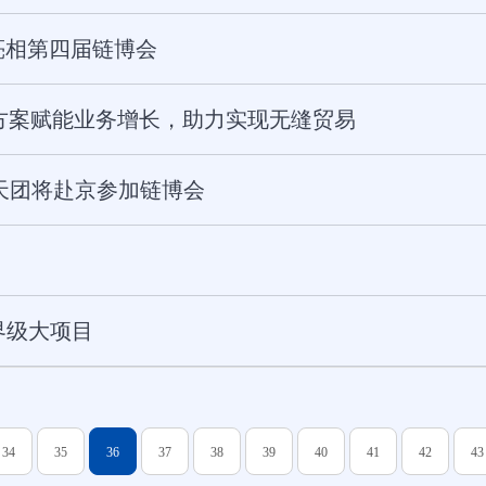
将亮相第四届链博会
方案赋能业务增长，助力实现无缝贸易
能天团将赴京参加链博会
界级大项目
34
35
36
37
38
39
40
41
42
43