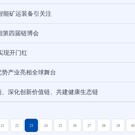
智能矿运装备引关注
亮相第四届链博会
实现开门红
优势产业亮相全球舞台
链、深化创新价值链、共建健康生态链
21
22
23
24
25
26
27
28
29
30