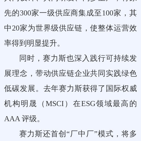
先的300家一级供应商集成至100家，其
中20家为世界级供应链，使整体运营效
率得到明显提升。
同时，赛力斯也深入践行可持续发
展理念，带动供应链企业共同实践绿色
低碳发展。去年赛力斯获得了国际权威
机构明晟（MSCI）在ESG领域最高的
AAA 评级。
赛力斯还首创“厂中厂”模式，将多