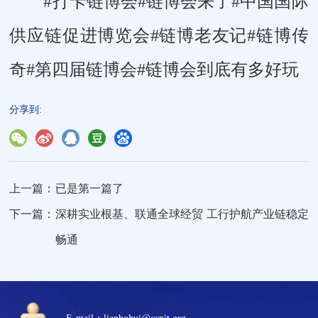
#打卡链博会
#链博会来了
#中国国际
供应链促进博览会
#链博老友记
#链博传
奇
#第四届链博会
#链博会到底有多好玩
分享到:
上一篇：
已是第一篇了
下一篇：
深耕实业根基、联通全球经贸 工行护航产业链稳定
畅通