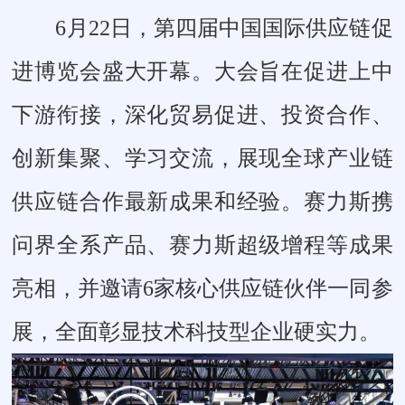
6月22日，第四届中国国际供应链促
进博览会盛大开幕。大会旨在促进上中
下游衔接，深化贸易促进、投资合作、
创新集聚、学习交流，展现全球产业链
供应链合作最新成果和经验。赛力斯携
问界全系产品、赛力斯超级增程等成果
亮相，并邀请6家核心供应链伙伴一同参
展，全面彰显技术科技型企业硬实力。