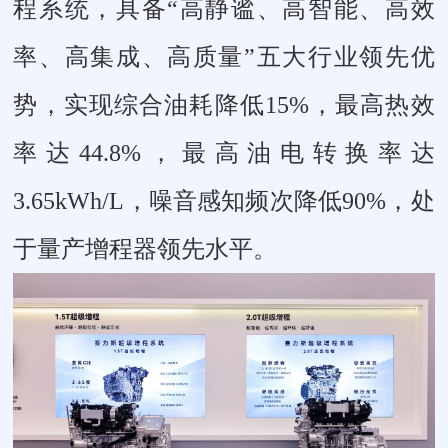
程系统，具备“高静谧、高智能、高效
率、高集成、高质量”五大行业领先优
势，实现综合油耗降低15%，最高热效
率达44.8%，最高油电转换率达
3.65kWh/L，噪音感知频次降低90%，处
于量产增程器领先水平。