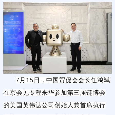
7
月
1
5
日，中国贸促会会长任鸿斌
在京
会见专程来华参加第三届
链博会
的
美国英伟达公司
创始人
兼首席执行