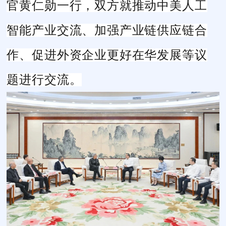
官黄仁勋一行，双方就
推动中美人工
智能产业交流、
加强
产业链供应
链合
作
、促进
外资企业
更好
在华发展等议
题进行交流。