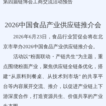
第四届链博会工商交流活动预告
2026中国食品产业供应链推介会
2026
年
6
月
23
日，食品行业贸促会将在北
京市举办
2026
中国食品产业供应链推介会。
活动以
“
粉面联动
・
产链共生
”
为主题，重
点围绕粉面产业，聚焦供应链全链条优化，搭
建
“
从原料到餐桌、从技术到市场
”
的共享平
台等内容展开交流、推介，以促进产业链上下
游深度合作，打造资源共生、价值共享的产业