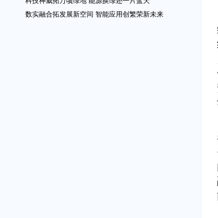
科技神威拓万顷绿地 能源换绿还一片蓝天
数实融合拓发展新空间 智能应用创繁荣新未来
中外合作引领健康产业 众链联手共筑品质生活
链故事
李强出席首届中国国际供应链促进博览会开幕式 暨全
球供应链创新发展论坛并发表主旨演讲
任鸿斌宣读《全球产业链供应链互联互通北京倡议》
汽车跑起来 契合产业新生态（链故事）
打造“从产地到餐桌”惠及各环节的全球化供应链(链故
事)